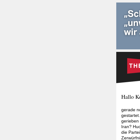
Hallo K
gerade no
gestarte
gerieben 
Iran? Huc
die Part
Zerwürfni