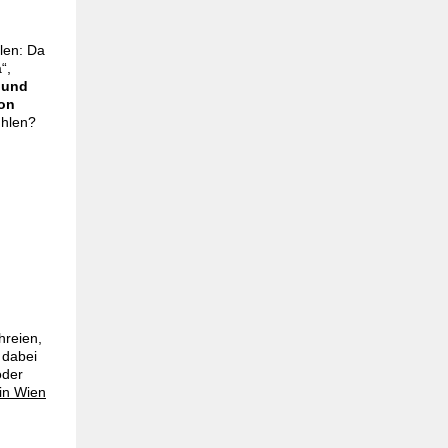
llen: Da
“,
 und
von
ühlen?
hreien,
 dabei
oder
 in Wien