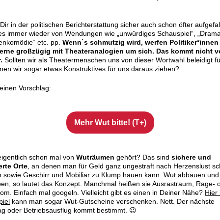
 Dir in der politischen Berichterstattung sicher auch schon öfter aufgefa
es immer wieder von Wendungen wie „unwürdiges Schauspiel“, „Drama
enkomödie“ etc. pp.
Wenn´s schmutzig wird, werfen Politiker*innen
erne großzügig mit Theateranalogien um sich. Das kommt nicht 
.
Sollten wir als Theatermenschen uns von dieser Wortwahl beleidigt f
en wir sogar etwas Konstruktives für uns daraus ziehen?
 einen Vorschlag:
Mehr Wut bitte! (T+)
eigentlich schon mal von
Wuträumen
gehört? Das sind
sichere und
erte Orte
, an denen man für Geld ganz ungestraft nach Herzenslust sc
n sowie Geschirr und Mobiliar zu Klump hauen kann. Wut abbauen und
en, so lautet das Konzept. Manchmal heißen sie Ausrastraum, Rage- 
m. Einfach mal googeln. Vielleicht gibt es einen in Deiner Nähe?
Hier
iel
kann man sogar Wut-Gutscheine verschenken. Nett. Der nächste
ag oder Betriebsausflug kommt bestimmt. 😉