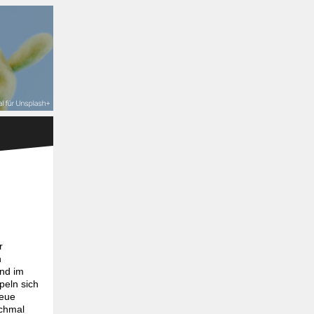
r
n
Und im
peln sich
neue
ochmal