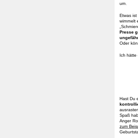
um.
Etwas ist
wimmelt 
„Schmier
Presse g
ungefähr
Oder könn
Ich hätte
Hast Du 
kontrolli
ausraste
Spaß hab
Anger Roo
zum Beisp
Geburtst