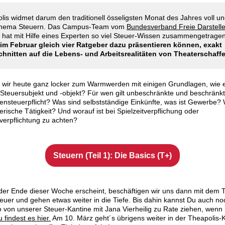
lis widmet darum den traditionell össeligsten Monat des Jahres voll u
hema Steuern. Das Campus-Team vom
Bundesverband Freie Darstell
hat mit Hilfe eines Experten so viel Steuer-Wissen zusammengetragen
im Februar gleich vier Ratgeber dazu präsentieren können, exakt
hnitten auf die Lebens- und Arbeitsrealitäten von Theaterschaff
 wir heute ganz locker zum Warmwerden mit einigen Grundlagen, wie 
Steuersubjekt und -objekt? Für wen gilt unbeschränkte und beschränk
steuerpflicht? Was sind selbstständige Einkünfte, was ist Gewerbe? W
lerische Tätigkeit? Und worauf ist bei Spielzeitverpflichung oder
verpflichtung zu achten?
Steuern (Teil 1): Die Basics (T+)
, der Ende dieser Woche erscheint, beschäftigen wir uns dann mit dem
uer und gehen etwas weiter in die Tiefe. Bis dahin kannst Du auch n
 von unserer Steuer-Kantine mit Jana Vierheilig zu Rate ziehen, wenn
 findest es hier.
Am 10. März geht´s übrigens weiter in der Theapolis-