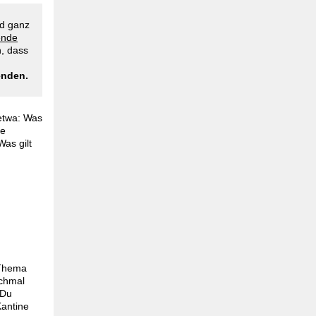
nd ganz
ende
, dass
enden.
etwa: Was
te
as gilt
 Thema
ochmal
 Du
Kantine