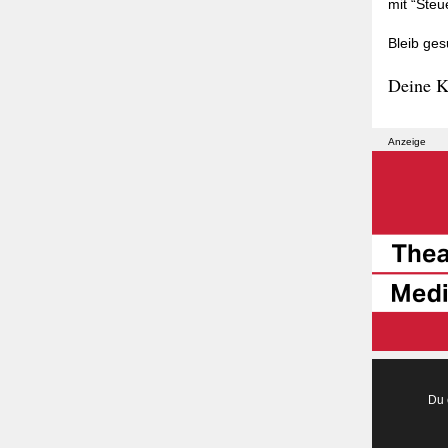
mit “Steu
Bleib ges
Deine K
Anzeige
Du 