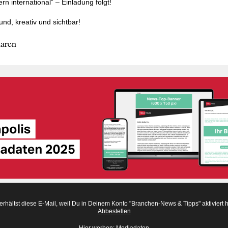
ern international” – Einladung folgt!
und, kreativ und sichtbar!
aren
erhältst diese E-Mail, weil Du in Deinem Konto "Branchen-News & Tipps" aktiviert h
Abbestellen