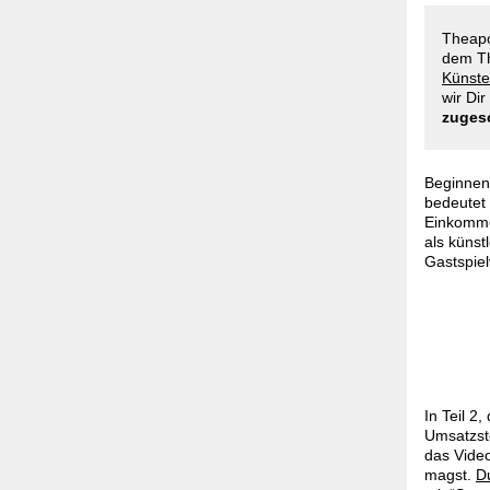
Theapo
dem T
Künste
wir Dir
zugesc
Beginnen
bedeutet 
Einkommen
als künst
Gastspiel
In Teil 2
Umsatzste
das Video
magst.
Du